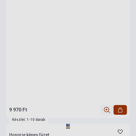
9 970 Ft
Készlet: 1-10 darab
Hongrie képes füzet