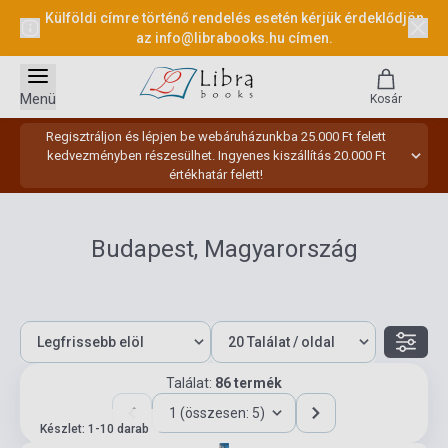
Külföldi címre történő rendelés esetén kérjük érdeklődjön
az
info@librabooks.hu
címen.
Menü
Kosár
Regisztráljon és lépjen be webáruházunkba 25.000 Ft felett
kedvezményben részesülhet. Ingyenes kiszállítás 20.000 Ft
értékhatár felett!
Budapest, Magyarország
Találat:
86 termék
1 (összesen: 5)
Készlet: 1-10 darab